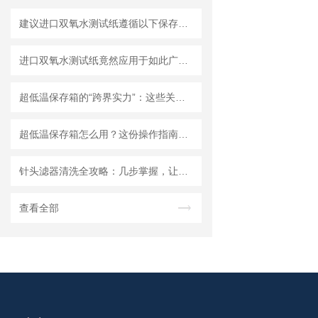
建议进口双氧水测试纸遵循以下保存原则
进口双氧水测试纸竟然应用于如此广泛的领域
超低温保存箱的“跨界实力”：这些关键领域，都靠它撑起核心保障！
超低温保存箱怎么用？这份操作指南，帮你避开90%的使用误区
针头滤器清洗全攻略：几步掌握，让滤器“焕新”不费力
查看全部