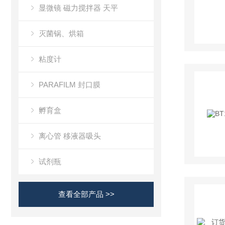
显微镜 磁力搅拌器 天平
灭菌锅、烘箱
粘度计
PARAFILM 封口膜
孵育盒
离心管 移液器吸头
试剂瓶
查看全部产品 >>