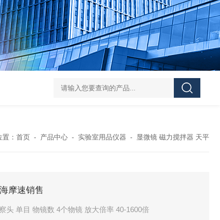
119-0050无菌339652 23-2263赛默飞离心管
UFC903096 MAP001 OD
位置：
首页
-
产品中心
-
实验室用品仪器
-
显微镜 磁力搅拌器 天平
 上海摩速销售
头 单目 物镜数 4个物镜 放大倍率 40-1600倍