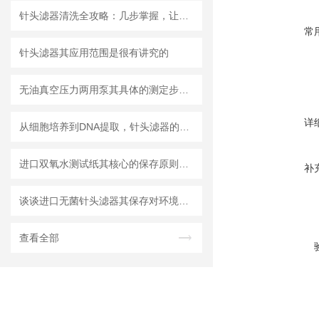
针头滤器清洗全攻略：几步掌握，让滤器“焕新”不费力
常
针头滤器其应用范围是很有讲究的
无油真空压力两用泵其具体的测定步骤是怎样的呢？
详
从细胞培养到DNA提取，针头滤器的多种用途解析
进口双氧水测试纸其核心的保存原则如下
补
谈谈进口无菌针头滤器其保存对环境的要求
查看全部