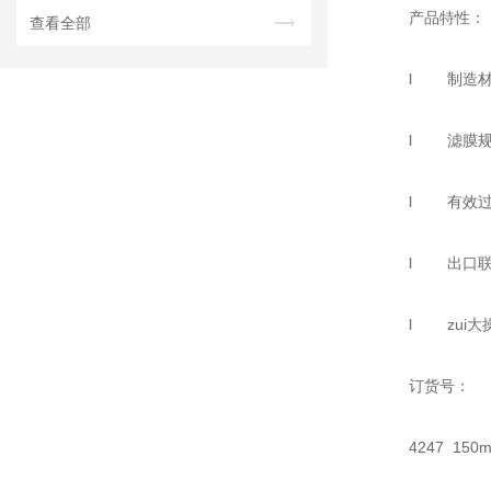
产品特性：
查看全部
l 制造材
l 滤膜规格
l 有效过滤体积
l 出口联接
l zui大操
订货号：
4247 150m