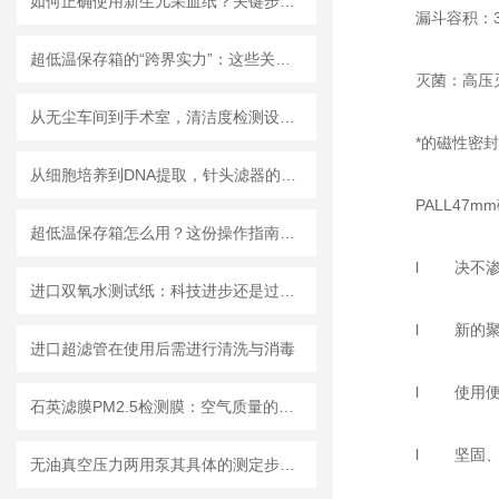
如何正确使用新生儿采血纸？关键步骤解析
漏斗容积：30
超低温保存箱的“跨界实力”：这些关键领域，都靠它撑起核心保障！
灭菌：高压灭
从无尘车间到手术室，清洁度检测设备的应用有多广？
*的磁性密封
从细胞培养到DNA提取，针头滤器的多种用途解析
PALL47m
超低温保存箱怎么用？这份操作指南，帮你避开90%的使用误区
l 决不渗漏
进口双氧水测试纸：科技进步还是过渡依赖？
l 新的聚砜
进口超滤管在使用后需进行清洗与消毒
l 使用便利
石英滤膜PM2.5检测膜：空气质量的守护者
l 坚固、安
无油真空压力两用泵其具体的测定步骤是怎样的呢？