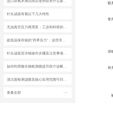
进口双氧水测试纸在使用前有什么要准备的呢？
联
针头滤器有着以下几大特性
常
无油真空压力两用泵：工业和科研的新宠儿？
超低温保存箱的“跨界实力”：这些关键领域，都靠它撑起核心保障！
详
针头滤器其详细操作步骤及注意事项如下
如何利用微生物检测膜提升医疗诊断效率？
补
清洁度检测滤膜其核心应用范围可归纳为以下方面
查看全部