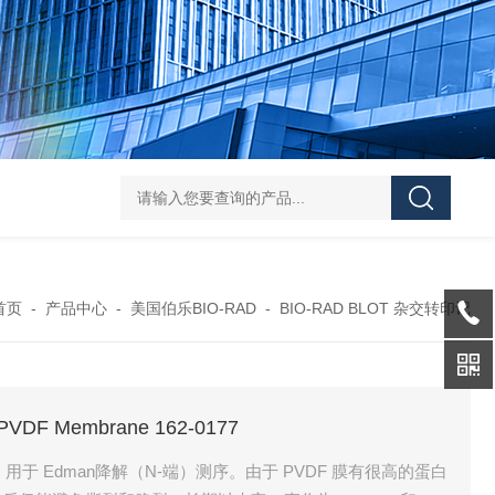
119-0050无菌339652 23-2263赛默飞离心管
UFC903096 MAP001 OD
首页
-
产品中心
-
美国伯乐BIO-RAD
-
BIO-RAD BLOT 杂交转印记
VDF Membrane 162-0177
用于 Edman降解（N-端）测序。由于 PVDF 膜有很高的蛋白