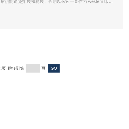
仍能避免撕裂和脆裂，长期以来它一直作为 western 印迹
蛋白测序和转印设计的 PVDF 膜。所有 Bio-RadPVDF 膜的孔
 末页 跳转到第
页