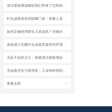
清洁度检测滤膜给我们带来了怎样的特点呢？
针头滤器保存的隐藏门道：多数人忽略的要点，看完少走弯路
如何正确使用新生儿采血纸？关键步骤解析
谈谈进口无菌针头滤器其保存对环境的要求
无处不在的卫士：探索清洁度检测设备的多元应用
无油真空压力两用泵：工业和科研的新宠儿？
查看全部