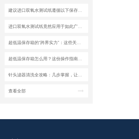
建议进口双氧水测试纸遵循以下保存原则
进口双氧水测试纸竟然应用于如此广泛的领域
超低温保存箱的“跨界实力”：这些关键领域，都靠它撑起核心保障！
超低温保存箱怎么用？这份操作指南，帮你避开90%的使用误区
针头滤器清洗全攻略：几步掌握，让滤器“焕新”不费力
查看全部