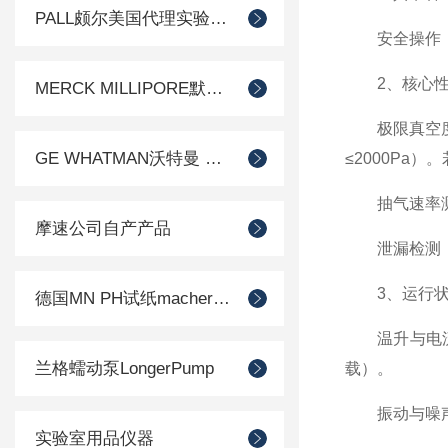
PALL颇尔美国代理实验室过滤产品
安全操作：停
2、核心性
MERCK MILLIPORE默克密理博产品
极限真空度测
GE WHATMAN沃特曼 过滤产品代理
≤2000Pa
抽气速率测定
摩速公司自产产品
泄漏检测：用
3、运行状
德国MN PH试纸macherey-nagel
温升与电流：
兰格蠕动泵LongerPump
载）。
振动与噪声：振
实验室用品仪器