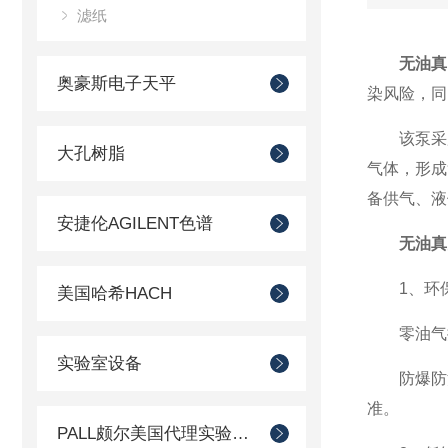
滤纸
无油真
奥豪斯电子天平
染风险，同
该泵采用
大孔树脂
气体，形成
备供气、液体
安捷伦AGILENT色谱
无油真
1、环保
美国哈希HACH
零油气排
实验室设备
防爆防污
准。
PALL颇尔美国代理实验室过滤产品