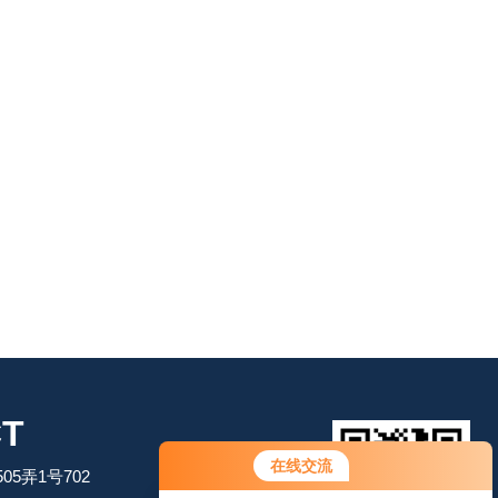
T
在线交流
5弄1号702