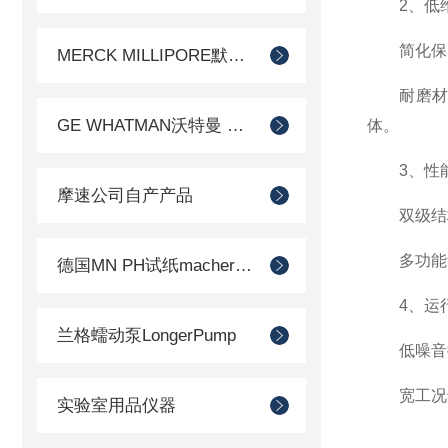
2、低维
简化保养
MERCK MILLIPORE默克密理博产品
耐磨材料
GE WHATMAN沃特曼 过滤产品代理
体。
3、性能
摩速公司自产产品
双级结构
多功能集
德国MN PH试纸macherey-nagel
4、运行
兰格蠕动泵LongerPump
低噪音振
宽工况适
实验室用品仪器