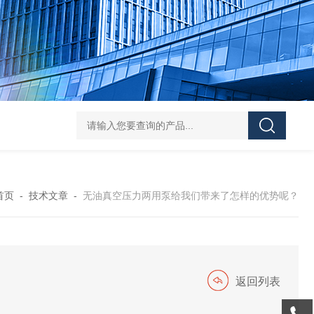
119-0050无菌339652 23-2263赛默飞离心管
UFC903096 MAP001 OD
首页
-
技术文章
-
无油真空压力两用泵给我们带来了怎样的优势呢？
返回列表