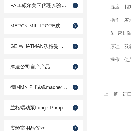
PALL颇尔美国代理实验室过滤产品
湿度：相对湿
操作：若环境
MERCK MILLIPORE默克密理博产品
3、密封防
GE WHATMAN沃特曼 过滤产品代理
原理：双氧水
操作：使用后
摩速公司自产产品
德国MN PH试纸macherey-nagel
上一篇：
进
兰格蠕动泵LongerPump
实验室用品仪器