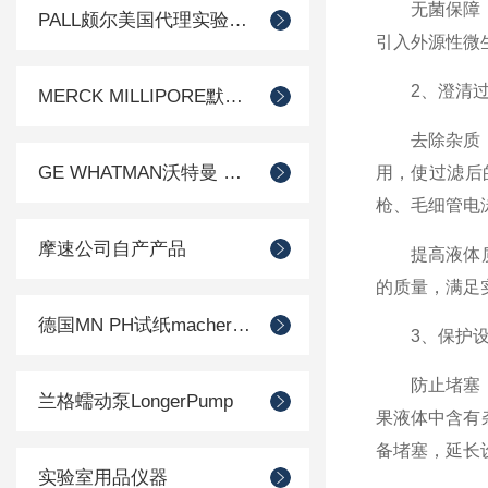
无菌保障：在
PALL颇尔美国代理实验室过滤产品
引入外源性微
2、澄清过
MERCK MILLIPORE默克密理博产品
去除杂质：除
GE WHATMAN沃特曼 过滤产品代理
用，使过滤后
枪、毛细管电
摩速公司自产产品
提高液体质量
的质量，满足
德国MN PH试纸macherey-nagel
3、保护设
防止堵塞：在
兰格蠕动泵LongerPump
果液体中含有
备堵塞，延长
实验室用品仪器