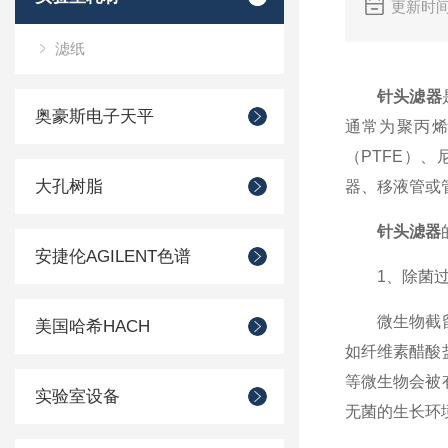
更新时间
滤纸
针头滤器
奥豪斯电子天平
通常为聚丙烯
（PTFE）、
大孔树脂
器、移液管或
针头滤器
安捷伦AGILENT色谱
1、除菌过
微生物截留：
美国哈希HACH
如纤维素醋酸盐
等微生物会被
实验室设备
无菌的生长环