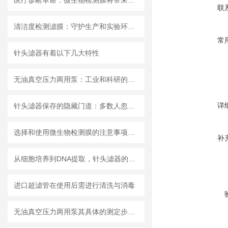
医疗诊断革命：微生物检测膜将带来哪些改变？
联
清洁度检测滤膜：守护生产和实验环节的洁净安全
常
针头滤器有着以下几大特性
无油真空压力两用泵：工业和科研的新宠儿？
详
针头滤器保存的隐藏门道：多数人忽略的要点，看完少走弯路
选择和使用微生物检测膜的注意事项有哪些？
补
从细胞培养到DNA提取，针头滤器的多种用途解析
进口超滤管在使用后需进行清洗与消毒
无油真空压力两用泵其具体的测定步骤是怎样的呢？