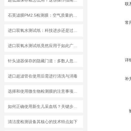
超低温保存箱怎么用？这份操作指南，帮你避开90%的使用误区
联
石英滤膜PM2.5检测膜：空气质量的守护者
常
进口双氧水测试纸：科技进步还是过渡依赖？
进口双氧水测试纸竟然应用于如此广泛的领域
详
针头滤器保存的隐藏门道：多数人忽略的要点，看完少走弯路
进口超滤管在使用后需进行清洗与消毒
补
选择和使用微生物检测膜的注意事项有哪些？
如何正确使用新生儿采血纸？关键步骤解析
清洁度检测设备其核心的技术特点如下