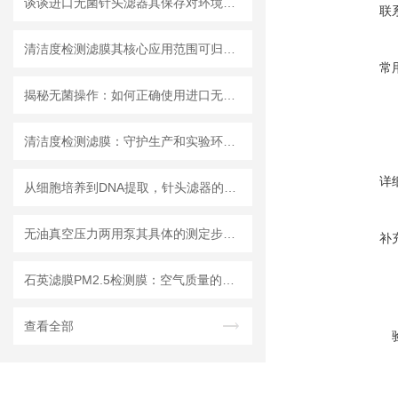
谈谈进口无菌针头滤器其保存对环境的要求
联
清洁度检测滤膜其核心应用范围可归纳为以下方面
常
揭秘无菌操作：如何正确使用进口无菌针头滤器避免污染？
清洁度检测滤膜：守护生产和实验环节的洁净安全
详
从细胞培养到DNA提取，针头滤器的多种用途解析
无油真空压力两用泵其具体的测定步骤是怎样的呢？
补
石英滤膜PM2.5检测膜：空气质量的守护者
查看全部