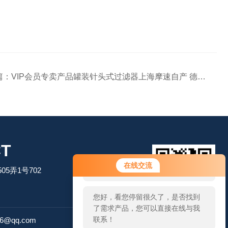
篇：
VIP会员专卖产品罐装针头式过滤器上海摩速自产 德国MEMBRANE PES膜0.22UM 13MM
T
您好！欢迎前来咨询，很高兴为您
在线交流
5弄1号702
服务，请问您要咨询什么问题呢？
您好，看您停留很久了，是否找到
了需求产品，您可以直接在线与我
扫码加微信
联系！
26@qq.com