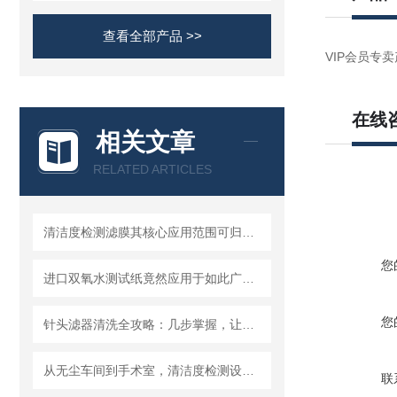
查看全部产品 >>
VIP会员专卖
在线
相关文章
RELATED ARTICLES
清洁度检测滤膜其核心应用范围可归纳为以下方面
您
进口双氧水测试纸竟然应用于如此广泛的领域
您
针头滤器清洗全攻略：几步掌握，让滤器“焕新”不费力
从无尘车间到手术室，清洁度检测设备的应用有多广？
联