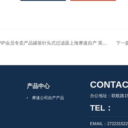
VIP会员专卖产品罐装针头式过滤器上海摩速自产 英国尼龙膜0.45UM 13MM
下一
CONTAC
产品中心
办公地址：联航路150
摩速公司自产产品
TEL：
EMAIL：27223152