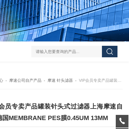
119-0050无菌339652 23-2263赛默飞离心管
UFC903096 MAP001 OD
心
-
摩速公司自产产品
-
摩速 针头滤器
-
VIP会员专卖产品罐装针头式过滤器上海摩速自产 德国MEMBRANE PES膜0.45UM 13MM
IP会员专卖产品罐装针头式过滤器上海摩速自
德国MEMBRANE PES膜0.45UM 13MM