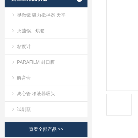
显微镜 磁力搅拌器 天平
灭菌锅、烘箱
粘度计
PARAFILM 封口膜
孵育盒
离心管 移液器吸头
试剂瓶
查看全部产品 >>