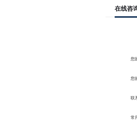
在线咨
您
您
联
常