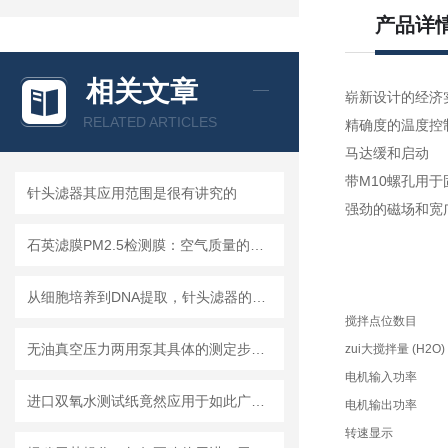
产品详
相关文章
崭新设计的经济实
RELATED ARTICLES
精确度的温度控制
马达缓和启动
带M10螺孔用于
针头滤器其应用范围是很有讲究的
强劲的磁场和宽广
石英滤膜PM2.5检测膜：空气质量的守护者
从细胞培养到DNA提取，针头滤器的多种用途解析
搅拌点位数目
无油真空压力两用泵其具体的测定步骤是怎样的呢？
zui大搅拌量 (H2O)
电机输入功率
进口双氧水测试纸竟然应用于如此广泛的领域
电机输出功率
转速显示