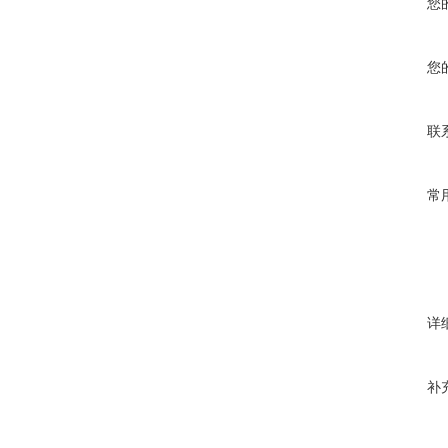
您
您
联
常
详
补