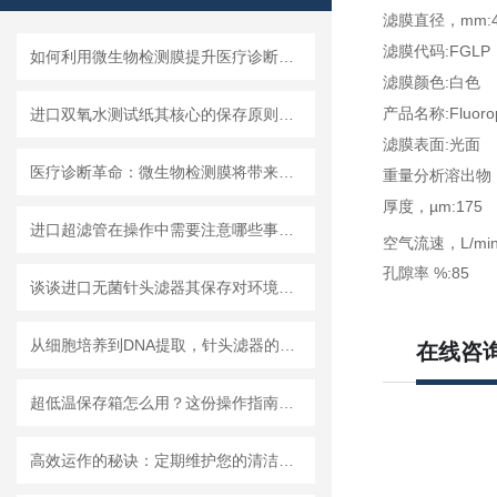
滤膜直径，mm:4
滤膜代码:FGLP
如何利用微生物检测膜提升医疗诊断效率？
滤膜颜色:白色
产品名称:Fluor
进口双氧水测试纸其核心的保存原则如下
滤膜表面:光面
医疗诊断革命：微生物检测膜将带来哪些改变？
重量分析溶出物，%
厚度，µm:175
进口超滤管在操作中需要注意哪些事项？
空气流速，L/min 
孔隙率 %:85
谈谈进口无菌针头滤器其保存对环境的要求
从细胞培养到DNA提取，针头滤器的多种用途解析
在线咨
超低温保存箱怎么用？这份操作指南，帮你避开90%的使用误区
高效运作的秘诀：定期维护您的清洁度检测设备