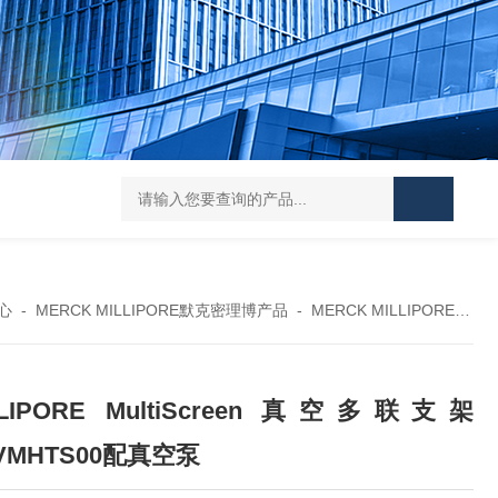
119-0050无菌339652 23-2263赛默飞离心管
UFC903096 MAP001 OD
心
-
MERCK MILLIPORE默克密理博产品
-
MERCK MILLIPORE 真空泵
LLIPORE MultiScreen 真空多联支架
VMHTS00配真空泵