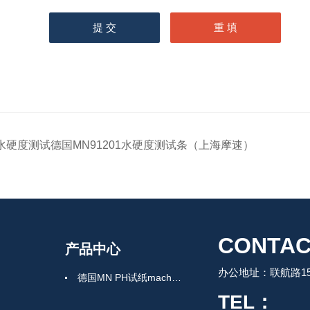
水硬度测试德国MN91201水硬度测试条（上海摩速）
CONTAC
产品中心
办公地址：联航路150
德国MN PH试纸macherey-nagel
TEL：