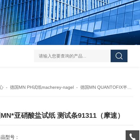
119-0050无菌339652 23-2263赛默飞离心管
UFC903096 MAP001 OD
心
-
德国MN PH试纸macherey-nagel
-
德国MN QUANTOFIX半定量测试条
MN*亚硝酸盐试纸 测试条91311（摩速）
产品型号：