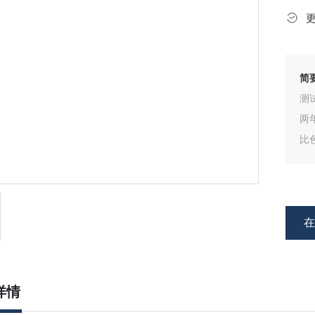
简
测试
比
详情