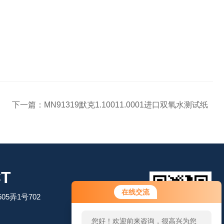
下一篇：
MN91319默克1.10011.0001进口双氧水测试纸
T
在线交流
5弄1号702
您好！欢迎前来咨询，很高兴为您