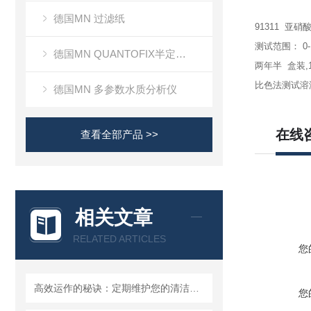
德国MN 过滤纸
91311 亚
测试范围： 0-1-
德国MN QUANTOFIX半定量测试条
两年半 盒装,1
比色法测试溶
德国MN 多参数水质分析仪
在线
查看全部产品 >>
相关文章
RELATED ARTICLES
您
高效运作的秘诀：定期维护您的清洁度检测设备
您