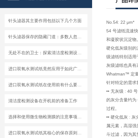
产品详
针头滤器其主要作用包括以下几个方面
No.54: 22 μm*
54 号滤纸流
针头滤器保存的隐藏门道：多数人忽略的要点，看完少走弯路
和凝胶状沉淀物
硬化低灰级别的
无处不在的卫士：探索清洁度检测设备的多元应用
级滤纸特别适用
灰级滤纸也具有
进口双氧水测试纸竟然应用于如此广泛的领域
Whatman™
针对特定的需求
进口双氧水测试纸在使用前有什么要准备的呢？
•• 无灰级 : 4
的灰分含量约为 
清洁度检测设备在开机前的准备工作
过程。
选择和使用微生物检测膜的注意事项有哪些？
•• 硬化低灰 :
属元素，高湿强度
进口双氧水测试纸其核心的保存原则如下
斗过滤，因为其