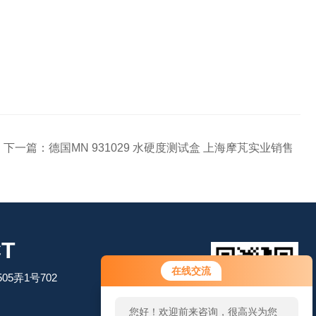
下一篇：
德国MN 931029 水硬度测试盒 上海摩芃实业销售
T
您好！欢迎前来咨询，很高兴为您
在线交流
5弄1号702
服务，请问您要咨询什么问题呢？
您好，看您停留很久了，是否找到