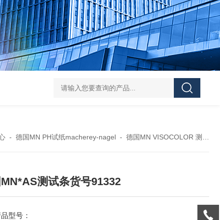
119-0050无菌339652 23-2263赛默飞离心管
UFC903096 MAP001 OD
心
-
德国MN PH试纸macherey-nagel
-
德国MN VISOCOLOR 测试盒
MN*AS测试条货号91332
产品型号：