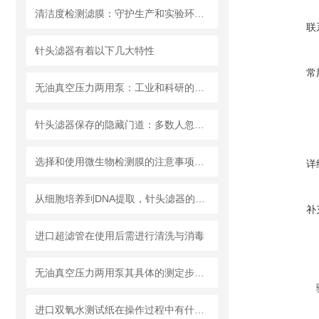
清洁度检测滤膜：守护生产和实验环节的洁净安全
联
针头滤器有着以下几大特性
常
无油真空压力两用泵：工业和科研的新宠儿？
针头滤器保存的隐藏门道：多数人忽略的要点，看完少走弯路
选择和使用微生物检测膜的注意事项有哪些？
详
从细胞培养到DNA提取，针头滤器的多种用途解析
补
进口超滤管在使用后需进行清洗与消毒
无油真空压力两用泵其具体的测定步骤是怎样的呢？
进口双氧水测试纸在操作过程中有什么技巧呢？