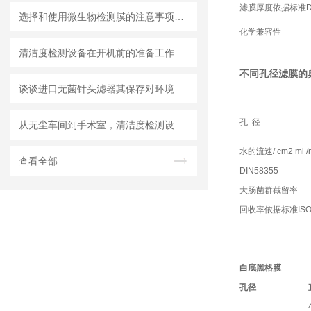
滤膜厚度依据标准DIN
选择和使用微生物检测膜的注意事项有哪些？
化学兼容性
清洁度检测设备在开机前的准备工作
不同孔径滤膜的
谈谈进口无菌针头滤器其保存对环境的要求
孔 径
从无尘车间到手术室，清洁度检测设备的应用有多广？
水的流速/ cm2 ml /
查看全部
DIN58355
大肠菌群截留率
回收率依据标准ISO 
白底黑格膜
孔径