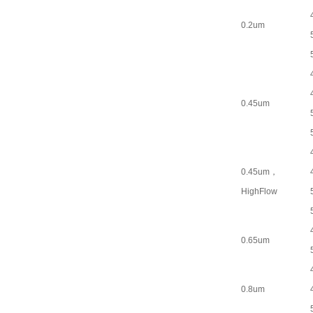
0.2um
0.45um
0.45um，
HighFlow
0.65um
0.8um