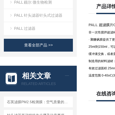
PALL 颇尔 微生物检测
产品详
PALL 针头滤器针头式过滤器
PALL 超滤膜片O
PALL 过滤器
非一次性搅拌超滤
· 聚醚砜膜提供了
查看全部产品 >>
25ml到150ml
缓冲液交换，或者蛋
制造用的材料滤材：
有效过滤面积 25mm：4
相关文章
温度范围 0-40o
RELATED ARTICLES
在线咨
石英滤膜PM2.5检测膜：空气质量的守护者