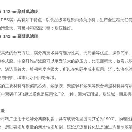
尔）142mm聚醚砜滤膜
（PES膜）具有如下特点：以食品级等规聚丙烯为原料，生产全过程无任
纳污量大、可反冲和高温消毒；耐压性好。
尔）142mm聚醚砜滤膜
型高效的分离方法，膜分离技术具有选择性高、无污染等优点。操作简单
和卷式膜。中空纤维超滤膜可以承受较大的静压力，比表面积大，较卷式
性、渗透量较大、堆积密度也很大，所以在实际生成中应用广泛，如海水
理与回收、城市污水回用等领域。
膜的主要材料有聚偏氟乙烯、聚酞胺、聚醚砜和聚砜等聚合树脂材料具有
中聚砜(PSF)超滤膜也是应用较广的一种，因为它耐温、耐酸碱，而且
性能
材料广泛用于超滤分离膜制备，具有玻璃化温度高(Tg)为190℃、物
染，所以要添加定量的亲水性添加剂。浸没沉淀相转化法是通过均相制膜