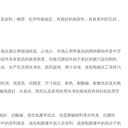
何添加剂；物理、化学性能稳定，有很好的相容性；具有系列的孔径，
、能在膜分离领域耗低、占地少、市场占用率最高的两种膜组件是中空
膜组件具有更高的装填密度，但卷式膜组件由于更好的膜污染控制性、
淡化、生产生活用水净化、医药提纯、果汁浓缩、造纸电镀化工等轻污
刚性强、强度高、抗蠕变、尺寸稳定、耐热、耐酸碱、耐氯性好及抗氧
机械强度好，在食品、医药以及家用饮用水净化领域具有很好的应用空
理性能好、抗酸碱、造价低廉等优点。但是聚砜材料亲水性差、抗菌性
液中的溶剂蒸发、或在制膜液中加入非溶剂、或使制膜液中的高分子热