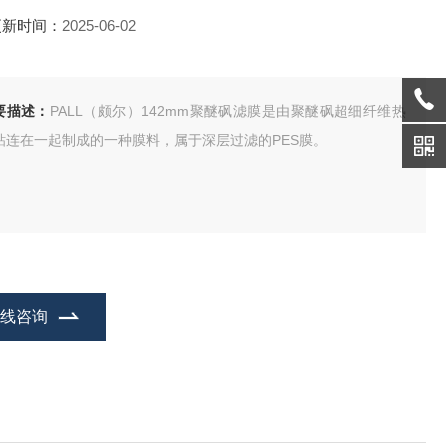
更新时间：
2025-06-02
要描述：
PALL（颇尔）142mm聚醚砜滤膜是由聚醚砜超细纤维热
粘连在一起制成的一种膜料，属于深层过滤的PES膜。
在线咨询