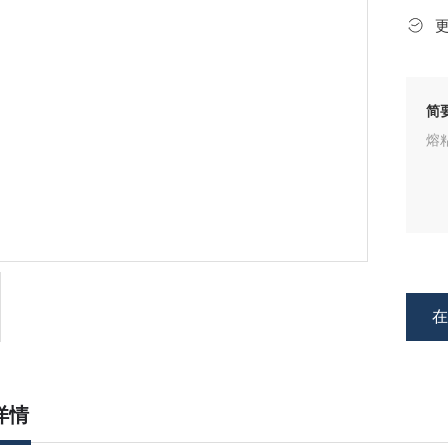
简
熔
详情