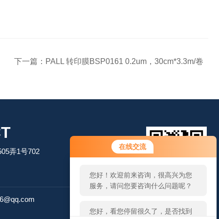
下一篇：
PALL 转印膜BSP0161 0.2um，30cm*3.3m/卷
T
您好！欢迎前来咨询，很高兴为您
在线交流
5弄1号702
服务，请问您要咨询什么问题呢？
您好，看您停留很久了，是否找到
了需求产品，您可以直接在线与我
扫码加微信
联系！
26@qq.com