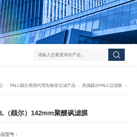
119-0050无菌339652 23-2263赛默飞离心管
UFC903096 MAP001 OD
心
-
PALL颇尔美国代理实验室过滤产品
-
美国颇尔PALL过滤膜
-
PA
LL（颇尔）142mm聚醚砜滤膜
产品型号：