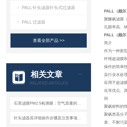
PALL 针头滤器针头式过滤器
PALL（颇
聚醚砜滤膜
PALL 过滤器
孔隙率高、
PALL（颇
查看全部产品 >>
简介
作为一种新
纤维超滤膜
操作的简单
相关文章
染行业水处
应用于超滤
RELATED ARTICLES
化等优点。其
间
石英滤膜PM2.5检测膜：空气质量的守护者
聚砜材料的
聚砜类高分子
针头滤器其详细操作步骤及注意事项如下
差、不耐污