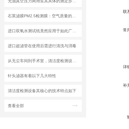
无油真空压力两用泵其具体的测定步骤是怎样的呢？
联
石英滤膜PM2.5检测膜：空气质量的守护者
常
进口双氧水测试纸竟然应用于如此广泛的领域
进口超滤管在使用后需进行清洗与消毒
从无尘车间到手术室，清洁度检测设备的应用有多广？
详
针头滤器有着以下几大特性
补
清洁度检测设备其核心的技术特点如下
查看全部