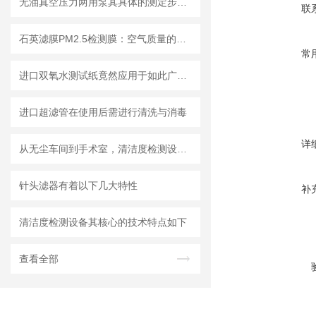
无油真空压力两用泵其具体的测定步骤是怎样的呢？
联
石英滤膜PM2.5检测膜：空气质量的守护者
常
进口双氧水测试纸竟然应用于如此广泛的领域
进口超滤管在使用后需进行清洗与消毒
详
从无尘车间到手术室，清洁度检测设备的应用有多广？
针头滤器有着以下几大特性
补
清洁度检测设备其核心的技术特点如下
查看全部