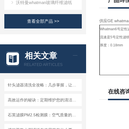
产品详
沃特曼whatman玻璃纤维滤纸
供应GE whatm
查看全部产品 >>
Whatman6号定性
流速是5号定性滤
厚度：0.18mm
相关文章
RELATED ARTICLES
针头滤器清洗全攻略：几步掌握，让滤器“焕新”不费力
在线咨
高效运作的秘诀：定期维护您的清洁度检测设备
石英滤膜PM2.5检测膜：空气质量的守护者