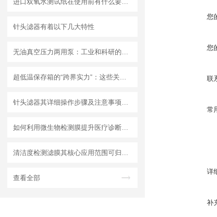
进口双氧水测试纸在使用前有什么要准备的呢？
您
针头滤器有着以下几大特性
您
无油真空压力两用泵：工业和科研的新宠儿？
超低温保存箱的“跨界实力”：这些关键领域，都靠它撑起核心保障！
联
针头滤器其详细操作步骤及注意事项如下
常
如何利用微生物检测膜提升医疗诊断效率？
清洁度检测滤膜其核心应用范围可归纳为以下方面
详
查看全部
补