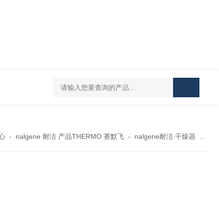
119-0050无菌339652 23-2263赛默飞离心管
UFC903096 MAP001 OD
心
-
nalgene 耐洁 产品THERMO 赛默飞
-
nalgene耐洁 干燥器
-
nal