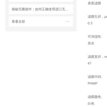
表面滤膜
揭秘无菌操作：如何正确使用进口无菌针头滤器避免污染？
滤膜孔径，µ
查看全部
0.3
可润湿性:
亲水
滤膜直径，m
47
滤膜代码:
PHWP
滤膜颜色:
白色