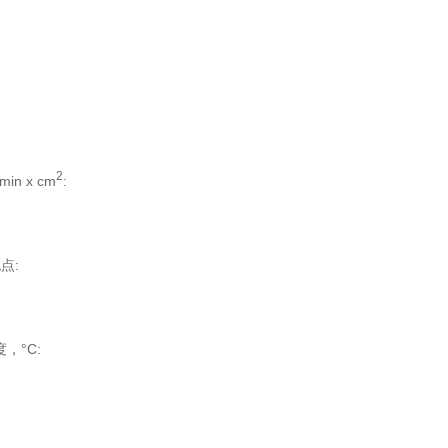
2
in x cm
:
泡点:
，°C: