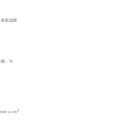
ore 表面滤膜
物，%:
2
in x cm
: