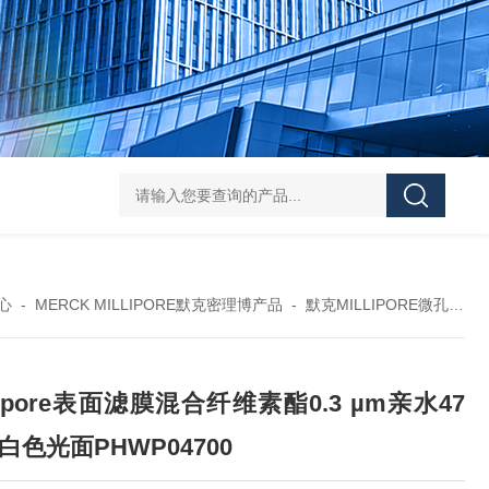
119-0050无菌339652 23-2263赛默飞离心管
UFC903096 MAP001 OD
心
-
MERCK MILLIPORE默克密理博产品
-
默克MILLIPORE微孔滤膜
llipore表面滤膜混合纤维素酯0.3 µm亲水47
白色光面PHWP04700