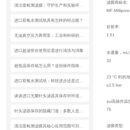
滤膜商标名:
清洁度检测滤膜：守护生产和实验环节的洁净安全
MF-Millipore
进口双氧水测试纸具有怎样的特点呢？
折射率:
1.51
无油真空压力两用泵：工业和科研的新宠儿？
进口超滤管在使用后需进行清洗与消毒
水通量，mL/m
32
超低温保存箱怎么用？这份操作指南，帮你避开90%的使用误区
23 °C 时的
进口双氧水测试纸：科技进步还是过渡依赖？
≥2.5 bar
谈谈进口无菌针头滤器其保存对环境的要求
zui高操作温度
75
针头滤器保存的隐藏门道：多数人忽略的要点，看完少走弯路
滤膜类型:
清洁度检测滤膜其核心应用范围可归纳为以下方面