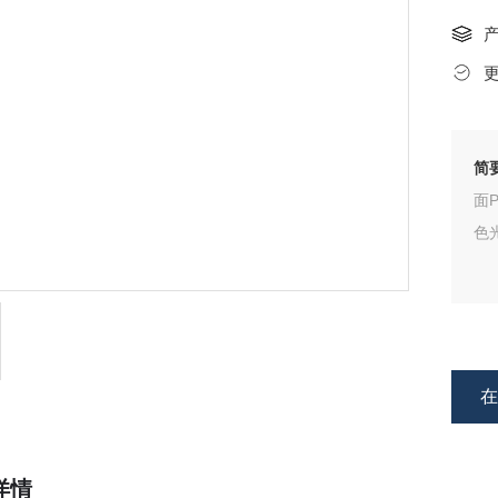
简
面P
色光
详情