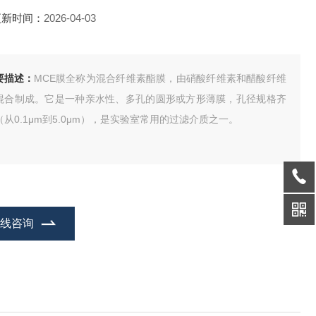
更新时间：
2026-04-03
要描述：
MCE膜全称为混合纤维素酯膜，由硝酸纤维素和醋酸纤维
混合制成。它是一种亲水性、多孔的圆形或方形薄膜，孔径规格齐
（从0.1μm到5.0μm），是实验室常用的过滤介质之一。
在线咨询