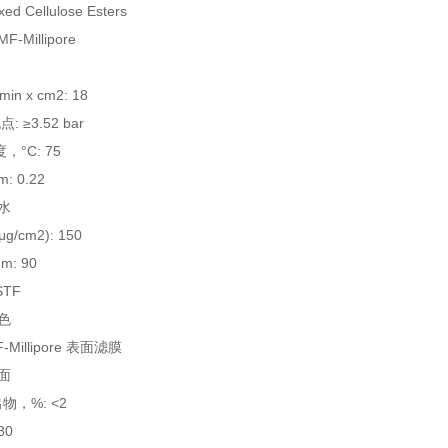
d Cellulose Esters
-Millipore
n x cm2: 18
: ≥3.52 bar
，°C: 75
 0.22
水
/cm2): 150
: 90
STF
色
Millipore 表面滤膜
面
，%: <2
80