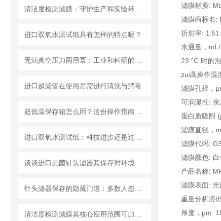
滤膜材质: Mixe
清洁度检测滤膜：守护生产和实验环节的洁净安全
滤膜商标名: MF
折射率: 1.51
进口双氧水测试纸具有怎样的特点呢？
水通量，mL/mi
无油真空压力两用泵：工业和科研的新宠儿？
23 °C 时的泡点
zui高操作温度
进口超滤管在使用后需进行清洗与消毒
滤膜孔径，μm:
可润湿性: 亲
超低温保存箱怎么用？这份操作指南，帮你避开90%的使用误区
蛋白质吸附 (μg
滤膜直径，mm
进口双氧水测试纸：科技进步还是过渡依赖？
滤膜代码: G
滤膜颜色: 白
谈谈进口无菌针头滤器其保存对环境的要求
产品名称: MF-
滤膜表面: 光
针头滤器保存的隐藏门道：多数人忽略的要点，看完少走弯路
重量分析溶出物
厚度，μm: 1
清洁度检测滤膜其核心应用范围可归纳为以下方面