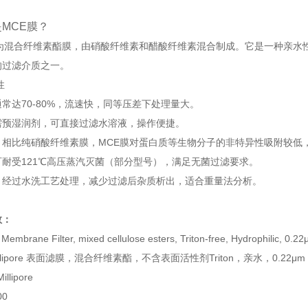
是MCE膜？
为混合纤维素酯膜，由硝酸纤维素和醋酸纤维素混合制成。它是一种亲水性、
的过滤介质之一。
性
常达70-80%，流速快，同等压差下处理量大。
需预湿润剂，可直接过滤水溶液，操作便捷。
：相比纯硝酸纤维素膜，MCE膜对蛋白质等生物分子的非特异性吸附较低
耐受121℃高压蒸汽灭菌（部分型号），满足无菌过滤要求。
：经过水洗工艺处理，减少过滤后杂质析出，适合重量法分析。
数：
 Membrane Filter, mixed cellulose esters, Triton-free, Hydrophilic, 0.
illipore 表面滤膜，混合纤维素酯，不含表面活性剂Triton，亲水，0.22μm
llipore
00