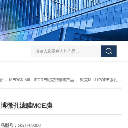
119-0050无菌339652 23-2263赛默飞离心管
UFC903096 MAP001 OD
心
-
MERCK MILLIPORE默克密理博产品
-
默克MILLIPORE微孔滤膜
博微孔滤膜MCE膜
产品型号：
GSTF09000