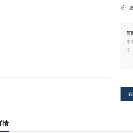
简
素
全
详情