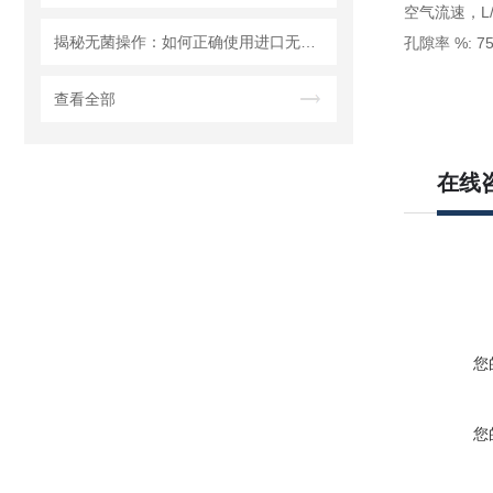
空气流速，L/mi
揭秘无菌操作：如何正确使用进口无菌针头滤器避免污染？
孔隙率 %: 7
查看全部
在线
您
您