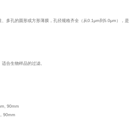
多孔的圆形或方形薄膜，孔径规格齐全（从0.1μm到5.0μm），是
，适合生物样品的过滤。
22μm, 90mm
，90mm