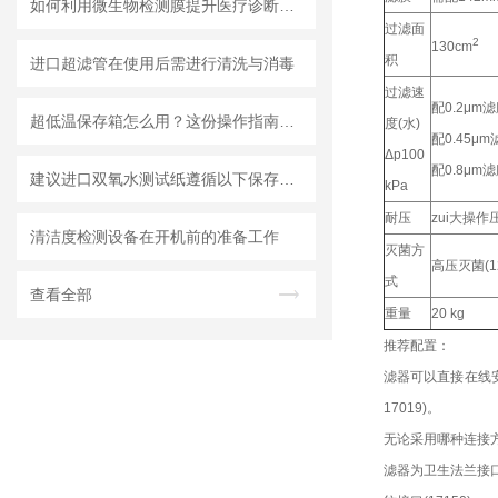
如何利用微生物检测膜提升医疗诊断效率？
过滤面
2
130cm
积
进口超滤管在使用后需进行清洗与消毒
过滤速
配0.2μm
超低温保存箱怎么用？这份操作指南，帮你避开90%的使用误区
度(水)
配0.45μm
Δp100
配0.8μm
建议进口双氧水测试纸遵循以下保存原则
kPa
耐压
zui大操作压
清洁度检测设备在开机前的准备工作
灭菌方
高压灭菌(1
式
查看全部
重量
20 kg
推荐配置：
滤器可以直接在线安装
17019)。
无论采用哪种连接方
滤器为卫生法兰接口