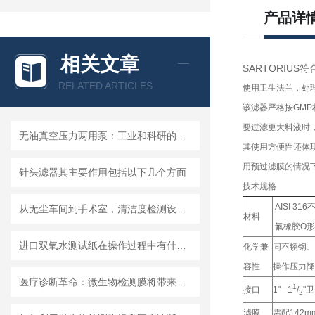
产品详
相关文章
SARTORIUS
RELATED ARTICLES
使用卫生法兰，处理
该滤器严格按GM
要过滤更大料液时，
无油真空压力两用泵：工业和科研的新宠儿？
其使用方便性还体
用预过滤膜的情况
针头滤器其主要作用包括以下几个方面
技术规格
AISI 
从无尘车间到手术室，清洁度检测设备的应用有多广？
材料
氟橡胶O
进口双氧水测试纸在操作过程中有什么技巧呢？
化学兼
同不锈钢、P
容性
操作压力降到
医疗诊断革命：微生物检测膜将带来哪些改变？
1
接口
1" - 1
/
"
2
滤膜
需配142m