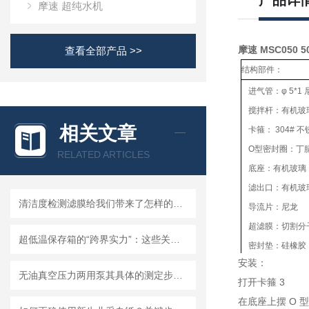
产品详
摩速 超纯水机
摩速 MSC050 
查看全部产品 >>
结构部件：
进气管：φ 5*1
搅拌杆：有机玻
相关文章
卡箍： 304# 
O型密封圈：丁
RELATED ARTICLES
底座：有机玻璃
滤出口：有机玻
清洁度检测滤膜给我们带来了怎样的特点呢？
导流片：尼龙
超滤膜：切割分子量
超低温保存箱的“跨界实力”：这些关键领域，都靠它撑起核心保障！
密封垫：硅橡胶
安装：
超滤杯：有机玻璃，
无油真空压力两用泵其具体的测定步骤是怎样的呢？
打开卡箍 3
加料口：不锈钢
在底座上摆 O 型