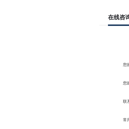
在线咨
您
您
联
常