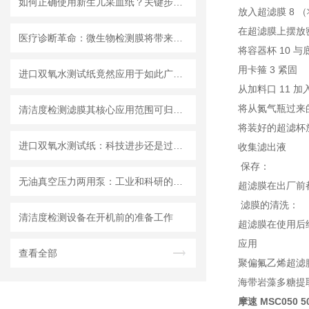
如何正确使用新生儿采血纸？关键步骤解析
放入超滤膜 8 
在超滤膜上摆放密
医疗诊断革命：微生物检测膜将带来哪些改变？
将容器杯 10 与
用卡箍 3 紧固
进口双氧水测试纸竟然应用于如此广泛的领域
从加料口 11 
将从氮气瓶过来的
清洁度检测滤膜其核心应用范围可归纳为以下方面
将装好的超滤杯放
进口双氧水测试纸：科技进步还是过渡依赖？
收集滤出液
保存：
无油真空压力两用泵：工业和科研的新宠儿？
超滤膜在出厂前都
滤膜的清洗：
清洁度检测设备在开机前的准备工作
超滤膜在使用后
应用
查看全部
聚偏氟乙烯超滤
海带岩藻多糖提
摩速 MSC050 