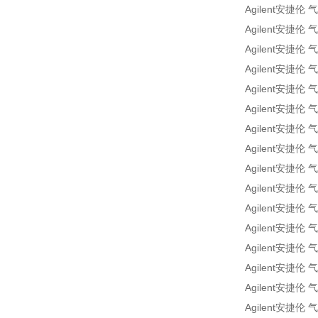
Agilent安捷伦 气
Agilent安捷伦 气
Agilent安捷伦 气
Agilent安捷伦 气
Agilent安捷伦 气
Agilent安捷伦 气
Agilent安捷伦 气
Agilent安捷伦 气
Agilent安捷伦 气
Agilent安捷伦 气
Agilent安捷伦 气
Agilent安捷伦 气
Agilent安捷伦 气
Agilent安捷伦 气
Agilent安捷伦 气
Agilent安捷伦 气