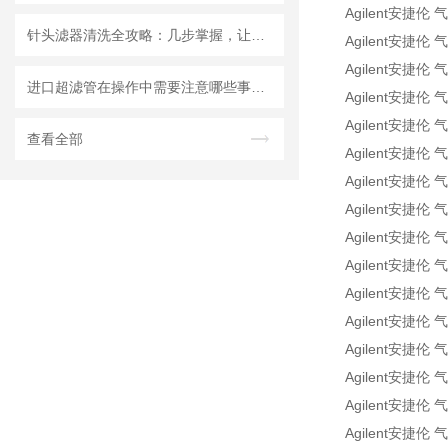
Agilent安捷伦 气相
针头滤器清洗全攻略：几步掌握，让滤器“焕新”不费力
Agilent安捷伦 气相
Agilent安捷伦 气相
进口超滤管在操作中需要注意哪些事项？
Agilent安捷伦 气
Agilent安捷伦 气
查看全部
Agilent安捷伦 气相
Agilent安捷伦 气
Agilent安捷伦 气相
Agilent安捷伦 气相
Agilent安捷伦 气
Agilent安捷伦 气相
Agilent安捷伦 气
Agilent安捷伦 气
Agilent安捷伦 气
Agilent安捷伦 气
Agilent安捷伦 气