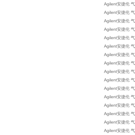
Agilent安捷伦 气相
Agilent安捷伦 气相
Agilent安捷伦 气相
Agilent安捷伦 气相
Agilent安捷伦 气相
Agilent安捷伦 气相
Agilent安捷伦 气
Agilent安捷伦 气相
Agilent安捷伦 气
Agilent安捷伦 气相
Agilent安捷伦 气相
Agilent安捷伦 气相
Agilent安捷伦 气相
Agilent安捷伦 气相
Agilent安捷伦 气相
Agilent安捷伦 气