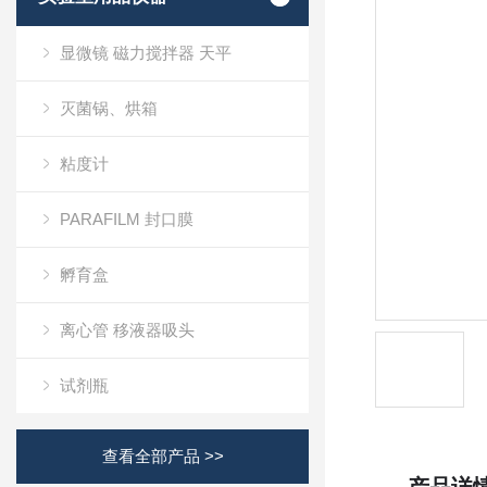
显微镜 磁力搅拌器 天平
灭菌锅、烘箱
粘度计
PARAFILM 封口膜
孵育盒
离心管 移液器吸头
试剂瓶
查看全部产品 >>