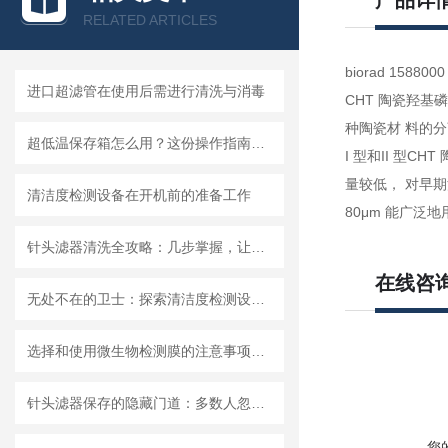
产品详
RELATED ARTICLES
biorad 1588
进口超滤管在使用后需进行清洗与消毒
CHT 陶瓷羟基
种陶瓷材 料的
超低温保存箱怎么用？这份操作指南，帮你避开90%的使用误区
I 型和II 型
量较低， 对早期
清洁度检测设备在开机前的准备工作
80μm 能广泛
针头滤器清洗全攻略：几步掌握，让滤器“焕新”不费力
在线咨
无处不在的卫士：探索清洁度检测设备的多元应用
选择和使用微生物检测膜的注意事项有哪些？
针头滤器保存的隐藏门道：多数人忽略的要点，看完少走弯路
您