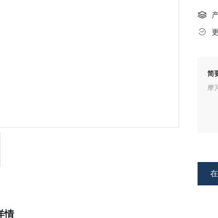
简
摩芃
详情