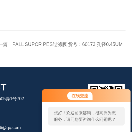
一篇：
PALL SUPOR PES过滤膜 货号：60173 孔径0.45UM
T
您好！欢迎前来咨询，很高兴为您
在线交流
5弄1号702
服务，请问您要咨询什么问题呢？
您好，看您停留很久了，是否找到
了需求产品，您可以直接在线与我
扫码加微信
联系！
26@qq.com