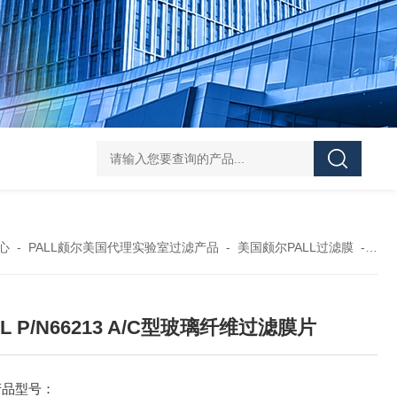
119-0050无菌339652 23-2263赛默飞离心管
UFC903096 MAP001 OD
心
-
PALL颇尔美国代理实验室过滤产品
-
美国颇尔PALL过滤膜
-
PA
LL P/N66213 A/C型玻璃纤维过滤膜片
产品型号：