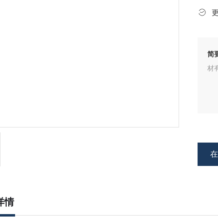
简
材有
详情