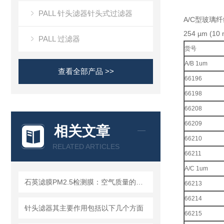
PALL 针头滤器针头式过滤器
A/C型玻璃纤
254 µm 
PALL 过滤器
货号
A/B 1um
查看全部产品 >>
66196
66198
66208
66209
相关文章
66210
RELATED ARTICLES
66211
A/C 1um
石英滤膜PM2.5检测膜：空气质量的守护者
66213
66214
针头滤器其主要作用包括以下几个方面
66215