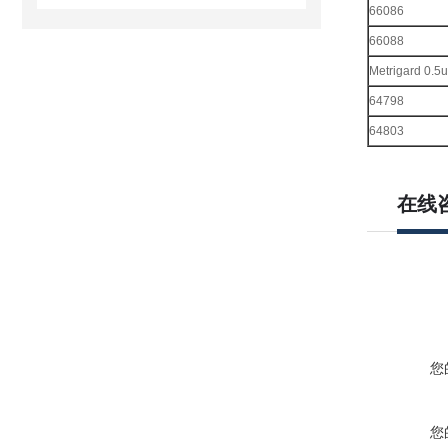
66086
66088
Metrigard 0.5
64798
64803
在线
您
您