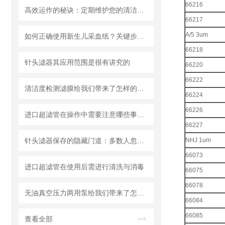
66216
高效运作的秘诀：定期维护您的清洁度检测设备
66217
A/5 3um
如何正确使用新生儿采血纸？关键步骤解析
66218
针头滤器其应用范围是很有讲究的
66220
66222
清洁度检测滤膜给我们带来了怎样的特点呢？
66224
66226
进口超滤管在操作中需要注意哪些事项？
66227
针头滤器保存的隐藏门道：多数人忽略的要点，看完少走弯路
NHJ 1um
66073
进口超滤管在使用后需进行清洗与消毒
66075
66078
无油真空压力两用泵给我们带来了怎样的优势呢？
66084
66085
查看全部