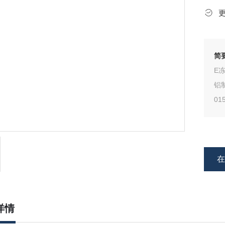
简
E
铝
0
记
分别
详情