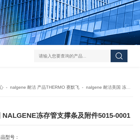
119-0050无菌339652 23-2263赛默飞离心管
UFC903096 MAP001 OD
心
-
nalgene 耐洁 产品THERMO 赛默飞
-
nalgene 耐洁美国 冻存器具
 NALGENE冻存管支撑条及附件5015-0001
产品型号：