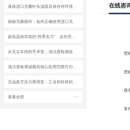
在线咨
谈谈进口无菌针头滤器其保存对环境的要求
揭秘无菌操作：如何正确使用进口无菌针头滤器避免污染？
超低温保存箱的“跨界实力”：这些关键领域，都靠它撑起核心保障！
从无尘车间到手术室，清洁度检测设备的应用有多广？
您
清洁度检测滤膜其核心应用范围可归纳为以下方面
您
无油真空压力两用泵：工业和科研的新宠儿？
联
查看全部
常