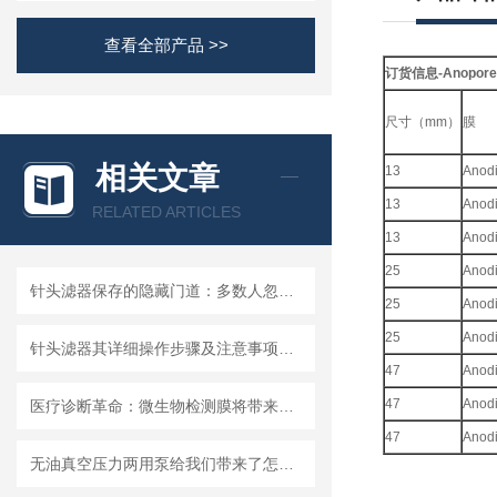
查看全部产品 >>
订货信息-Anopore
尺寸（mm）
膜
相关文章
13
Anodi
13
Anodi
RELATED ARTICLES
13
Anodi
25
Anodi
针头滤器保存的隐藏门道：多数人忽略的要点，看完少走弯路
25
Anodi
25
Anodi
针头滤器其详细操作步骤及注意事项如下
47
Anodi
47
Anodi
医疗诊断革命：微生物检测膜将带来哪些改变？
47
Anodi
无油真空压力两用泵给我们带来了怎样的优势呢？