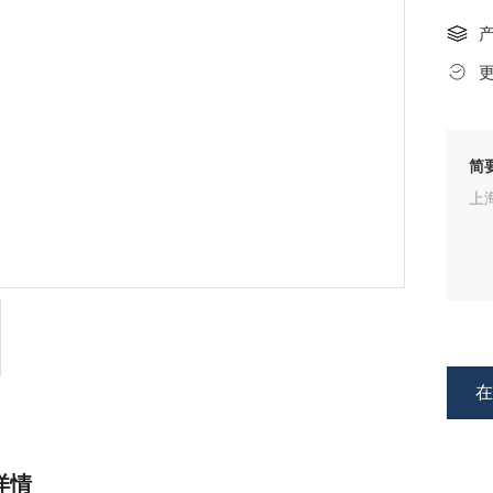
简
上海
详情