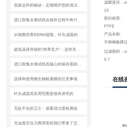
滤膜直径，m
高效运作的秘诀：定期维护您的清洁度检测设备
13
密封材质:
进口双氧水测试纸在操作过程中有什么技巧呢？
PTFE
产品名称:
从细胞培养到DNA提取，针头滤器的多种用途解析
不锈钢换膜
超低温保存箱的“跨界实力”：这些关键领域，都靠它撑起核心保障！
过滤面积，c
0.7
进口双氧水测试纸其核心的保存原则如下
在线
选择和使用微生物检测膜的注意事项有哪些？
针头滤器其应用范围是很有讲究的
无处不在的卫士：探索清洁度检测设备的多元应用
无油真空压力两用泵给我们带来了怎样的优势呢？
您