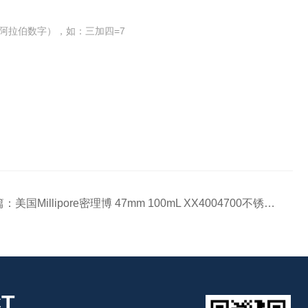
阿拉伯数字），如：三加四=7
篇：
美国Millipore密理博 47mm 100mL XX4004700不锈钢换膜过滤器
T