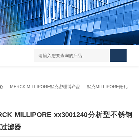
119-0050无菌339652 23-2263赛默飞离心管
UFC903096 MAP001 OD
心
-
MERCK MILLIPORE默克密理博产品
-
默克MILLIPORE微孔滤膜
RCK MILLIPORE xx3001240分析型不锈钢
膜过滤器