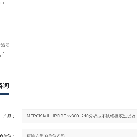
m:
过滤器
2
m
:
咨询
产品：
的单位：