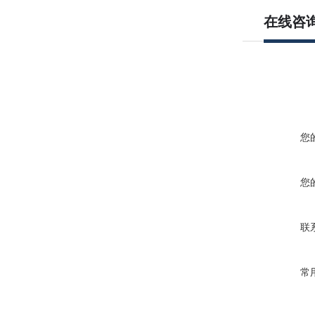
在线咨
您
您
联
常