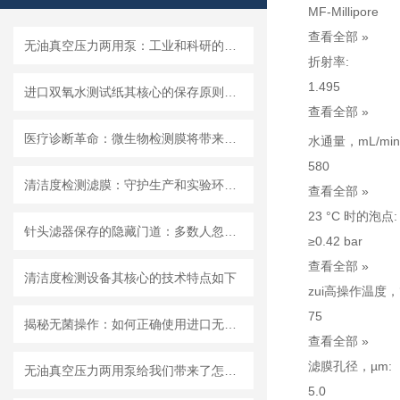
MF-Millipore
查看全部 »
无油真空压力两用泵：工业和科研的新宠儿？
折射率:
1.495
进口双氧水测试纸其核心的保存原则如下
查看全部 »
医疗诊断革命：微生物检测膜将带来哪些改变？
水通量，mL/min 
580
清洁度检测滤膜：守护生产和实验环节的洁净安全
查看全部 »
23 °C 时的泡点:
针头滤器保存的隐藏门道：多数人忽略的要点，看完少走弯路
≥0.42 bar
查看全部 »
清洁度检测设备其核心的技术特点如下
zui高操作温度，°
75
揭秘无菌操作：如何正确使用进口无菌针头滤器避免污染？
查看全部 »
滤膜孔径，µm:
无油真空压力两用泵给我们带来了怎样的优势呢？
5.0