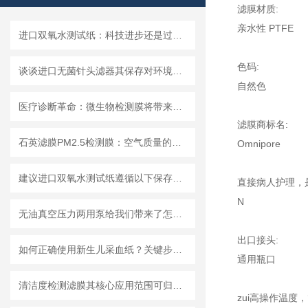
滤膜材质:
亲水性 PTFE
进口双氧水测试纸：科技进步还是过渡依赖？
色码:
谈谈进口无菌针头滤器其保存对环境的要求
自然色
医疗诊断革命：微生物检测膜将带来哪些改变？
滤膜商标名:
石英滤膜PM2.5检测膜：空气质量的守护者
Omnipore
建议进口双氧水测试纸遵循以下保存原则
直接病人护理，是
N
无油真空压力两用泵给我们带来了怎样的优势呢？
出口接头:
如何正确使用新生儿采血纸？关键步骤解析
通用瓶口
清洁度检测滤膜其核心应用范围可归纳为以下方面
zui高操作温度，°