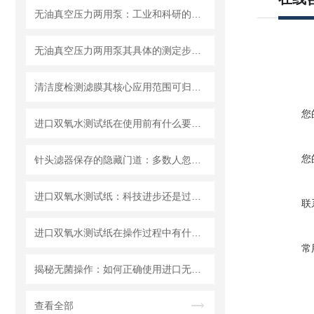
无油真空压力两用泵：工业和科研的新宠儿？
无油真空压力两用泵其具体的测定步骤是怎样的呢？
清洁度检测滤膜其核心应用范围可归纳为以下方面
您
进口双氧水测试纸在使用前有什么要准备的呢？
您
针头滤器保存的隐藏门道：多数人忽略的要点，看完少走弯路
进口双氧水测试纸：科技进步还是过渡依赖？
联
进口双氧水测试纸在操作过程中有什么技巧呢？
常
揭秘无菌操作：如何正确使用进口无菌针头滤器避免污染？
查看全部