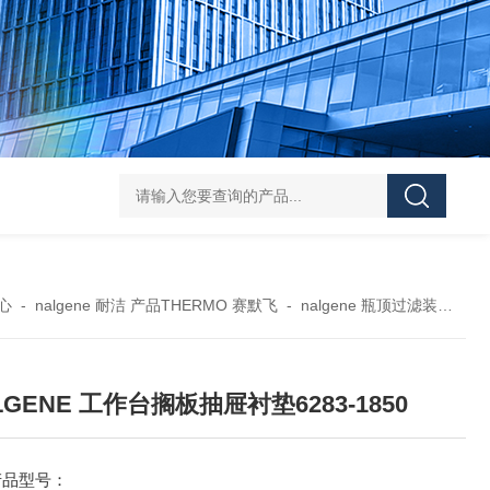
119-0050无菌339652 23-2263赛默飞离心管
UFC903096 MAP001 OD
心
-
nalgene 耐洁 产品THERMO 赛默飞
-
nalgene 瓶顶过滤装置
-
N
LGENE 工作台搁板抽屉衬垫6283-1850
产品型号：