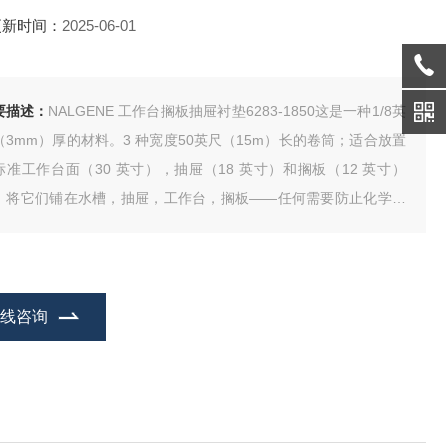
更新时间：
2025-06-01
要描述：
NALGENE 工作台搁板抽屉衬垫6283-1850这是一种1/8英
（3mm）厚的材料。3 种宽度50英尺（15m）长的卷筒；适合放置
标准工作台面（30 英寸），抽屉（18 英寸）和搁板（12 英寸）
。将它们铺在水槽，抽屉，工作台，搁板——任何需要防止化学药
的侵蚀，震动，高热，尘埃，破损的地方。可以被裁剪成任何尺
，可以用U型钉，大头钉钉起或者用胶布粘起
在线咨询