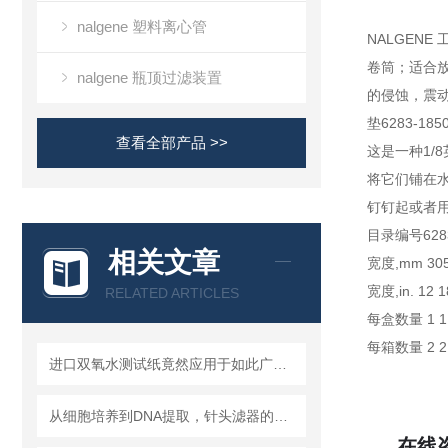
nalgene 塑料离心管
NALGENE
卷筒；适合放
nalgene 瓶顶过滤装置
的侵蚀，震动
垫6283-1
查看全部产品 >>
这是一种1/
将它们铺在
钉钉起或者
目录编号6283 -
相关文章
宽度,mm 305
宽度,in. 12 1
RELATED ARTICLES
每盒数量 1 1
每箱数量 2 2
进口双氧水测试纸竟然应用于如此广泛的领域
从细胞培养到DNA提取，针头滤器的多种用途解析
在线