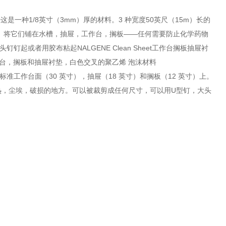
1850这是一种1/8英寸（3mm）厚的材料。3 种宽度50英尺（15m）长的
）上。将它们铺在水槽，抽屉，工作台，搁板——任何需要防止化学药物
或者用胶布粘起NALGENE Clean Sheet工作台搁板抽屉衬
heet.工作台，搁板和抽屉衬垫，白色交叉的聚乙烯 泡沫材料
标准工作台面（30 英寸），抽屉（18 英寸）和搁板（12 英寸）上。
热，尘埃，破损的地方。可以被裁剪成任何尺寸，可以用U型钉，大头