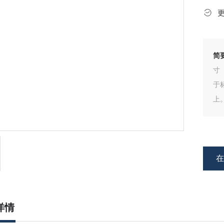
简
寸
于
上
物
寸
详情