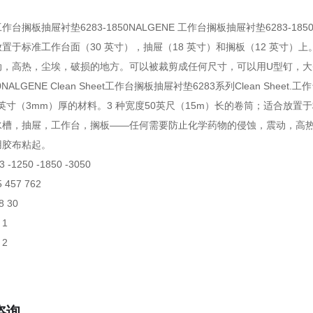
 工作台搁板抽屉衬垫6283-1850NALGENE 工作台搁板抽屉衬垫6283-
置于标准工作台面（30 英寸），抽屉（18 英寸）和搁板（12 英寸
，高热，尘埃，破损的地方。可以被裁剪成任何尺寸，可以用U型钉，大头钉钉起
850NALGENE Clean Sheet工作台搁板抽屉衬垫6283系列Clean S
8英寸（3mm）厚的材料。3 种宽度50英尺（15m）长的卷筒；适合放置于
水槽，抽屉，工作台，搁板——任何需要防止化学药物的侵蚀，震动，高
用胶布粘起。
1250 -1850 -3050
 457 762
8 30
 1
 2
咨询