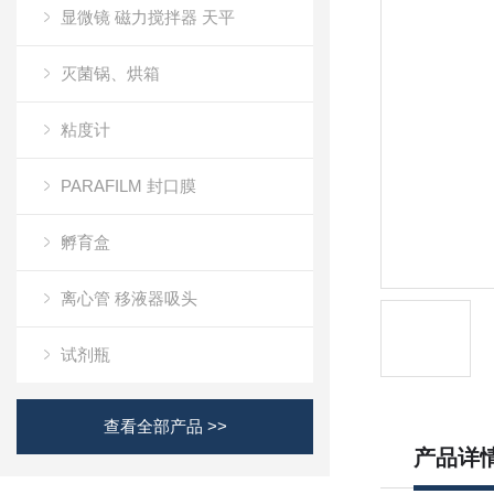
显微镜 磁力搅拌器 天平
灭菌锅、烘箱
粘度计
PARAFILM 封口膜
孵育盒
离心管 移液器吸头
试剂瓶
查看全部产品 >>
产品详