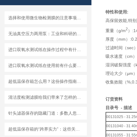
特性和使用:
选择和使用微生物检测膜的注意事项有哪些？
高保留效能,特别
2
重量（g/m
）:1
无油真空压力两用泵：工业和科研的新宠儿？
厚度（mm）:0.2
过滤时间（sec）:
进口双氧水测试纸在操作过程中有什么技巧呢？
吸水速度（cm）:
湿润破裂强度（kP
进口双氧水测试纸在使用前有什么要准备的呢？
理论大少（μm）
超低温保存箱怎么用？这份操作指南，帮你避开90%的使用误区
收集效能（%,0.3
清洁度检测滤膜给我们带来了怎样的特点呢？
订货资料
目录号 - 描述
针头滤器保存的隐藏门道：多数人忽略的要点，看完少走弯路
00131025 - 31 
00131040 - 31 
超低温保存箱的“跨界实力”：这些关键领域，都靠它撑起核心保障！
00131055 - 31 