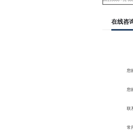
在线咨
您
您
联
常