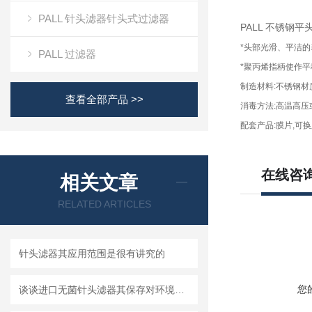
PALL 针头滤器针头式过滤器
PALL 不锈钢平
*
头部光滑、平洁的
PALL 过滤器
*
聚丙烯指柄使作平
制造材料
:
不锈钢材
查看全部产品 >>
消毒方法
:
高温高压
配套产品
:
膜片
,
可换
在线咨
相关文章
RELATED ARTICLES
针头滤器其应用范围是很有讲究的
您
谈谈进口无菌针头滤器其保存对环境的要求