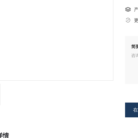
简
咨
详情