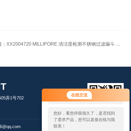
篇：
XX2004720 MILLIPORE 清洁度检测不锈钢过滤漏斗 直径47MM
T
您好！欢迎前来咨询，很高兴为您
在线交流
5弄1号702
服务，请问您要咨询什么问题呢？
您好，看您停留很久了，是否找到
了需求产品，您可以直接在线与我
扫码加微信
联系！
26@qq.com