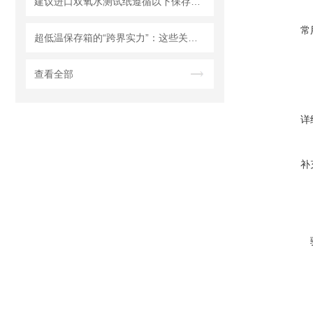
建议进口双氧水测试纸遵循以下保存原则
常
超低温保存箱的“跨界实力”：这些关键领域，都靠它撑起核心保障！
查看全部
详
补