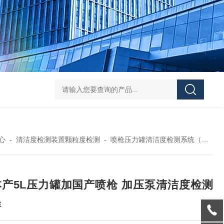
119-0050无菌339652 23-2263赛默飞离心管
UFC903096 MAP001 OD
心
-
清洁度检测装置颗粒度检测
-
喷枪压力罐清洁度检测系统（摩速）
本产5L压力罐加国产喷枪 加压泵清洁度检测
样